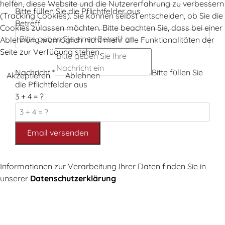
helfen, diese Website und die Nutzererfahrung zu verbessern
Bitte füllen Sie die Pflichtfelder aus
(Tracking Cookies). Sie können selbst entscheiden, ob Sie die
Betreff
Cookies zulassen möchten. Bitte beachten Sie, dass bei einer
Ablehnung womöglich nicht mehr alle Funktionalitäten der
Seite zur Verfügung stehen.
Nachricht
*
Bitte füllen Sie
Akzeptieren
Ablehnen
die Pflichtfelder aus
3 + 4 = ?
Email versenden
Informationen zur Verarbeitung Ihrer Daten finden Sie in
unserer
Datenschutzerklärung